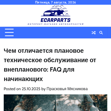
Skip
Пятница, 7 августа, 2026
to
content
Чем отличается плановое
техническое обслуживание от
внепланового: FAQ для
начинающих
Posted on
25.10.2025
by
Прасковья Мясникова