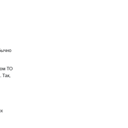
бычно
ном ТО
 Так,
их