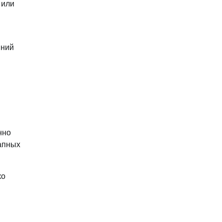
 или
иний
нно
запных
ко