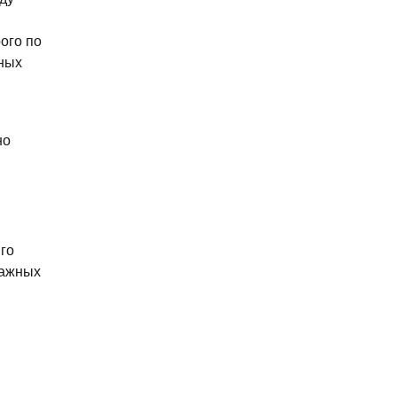
ого по
нных
но
го
важных