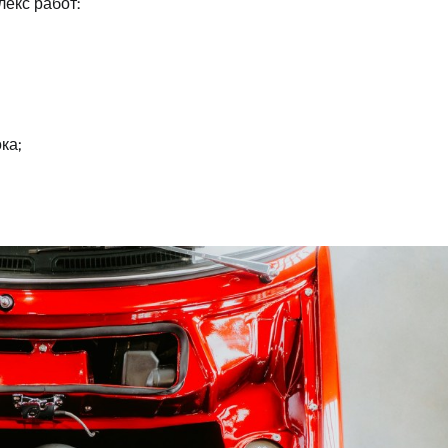
екс работ:
ка;