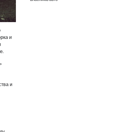
о
орка и
и
е.
ь
ства и
ду