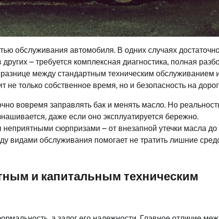
стью обслуживания автомобиля. В одних случаях достаточн
 других – требуется комплексная диагностика, полная разб
в разнице между стандартным техническим обслуживанием 
 не только собственное время, но и безопасность на дорог
очно вовремя заправлять бак и менять масло. Но реальност
знашивается, даже если оно эксплуатируется бережно.
неприятными сюрпризами – от внезапной утечки масла до
ду видами обслуживания помогает не тратить лишние сред
тным и капитальным техническим
ормальность, а залог его надежности. Главное отличие меж