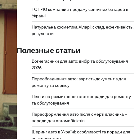
ТОП-10 компаній з продажу сонячних батарей в
Україні
Натуральна косметика Хіларі: склад, ефективність,
результати
Полезные статьи
Вогнегасники для авто: вибір та обслуговування
2026
Переобладнання авто: вартість документів для
ремонту та сервісу
Пільги на розмитнення авто: поради для ремонту
та обслуговування
Переоформлення авто після смерті власника –
поради для автомобілістів
Шеринг авто в Україні: особливості та поради для
власників авто