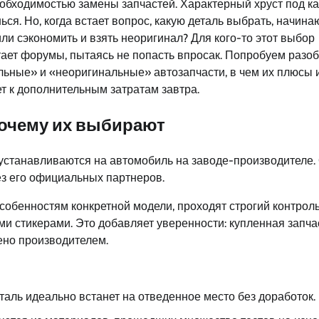
еобходимостью замены запчастей. Характерный хруст под к
ся. Но, когда встает вопрос, какую деталь выбрать, начина
ли сэкономить и взять неоригинал? Для кого-то этот выбор
тает форумы, пытаясь не попасть впросак. Попробуем разоб
льные» и «неоригинальные» автозапчасти, в чем их плюсы 
т к дополнительным затратам завтра.
почему их выбирают
 устанавливаются на автомобиль на заводе-производителе.
ез его официальных партнеров.
собенностям конкретной модели, проходят строгий контрол
ми стикерами. Это добавляет уверенности: купленная запча
ено производителем.
таль идеально встанет на отведенное место без доработок.