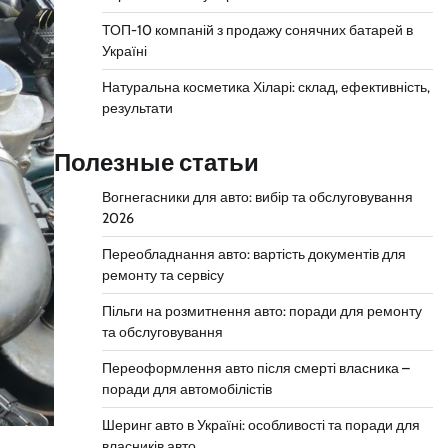
ТОП-10 компаній з продажу сонячних батарей в
Україні
Натуральна косметика Хіларі: склад, ефективність,
результати
Полезные статьи
Вогнегасники для авто: вибір та обслуговування
2026
Переобладнання авто: вартість документів для
ремонту та сервісу
Пільги на розмитнення авто: поради для ремонту
та обслуговування
Переоформлення авто після смерті власника –
поради для автомобілістів
Шеринг авто в Україні: особливості та поради для
власників авто