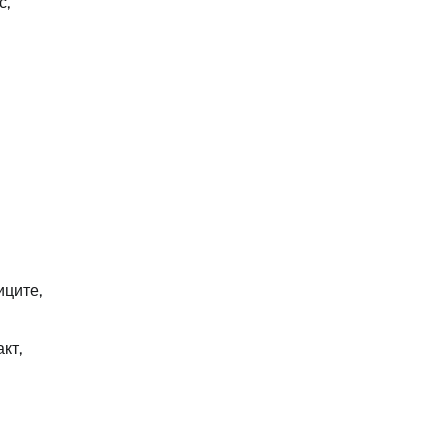
с,
иците,
кт,