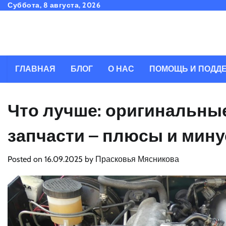
Skip
Суббота, 8 августа, 2026
to
content
ГЛАВНАЯ
БЛОГ
О НАС
ПОМОЩЬ И ПОДД
Что лучше: оригинальны
запчасти – плюсы и мин
Posted on
16.09.2025
by
Прасковья Мясникова