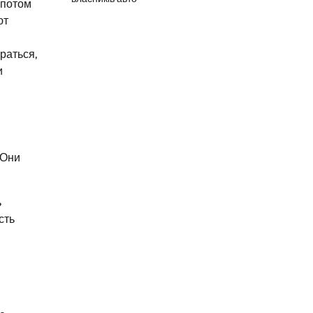
апотом
ют
раться,
и
 Они
ь
сть