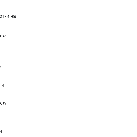
отки на
в».
и
 и
жду
и