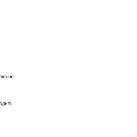
бка не
одить