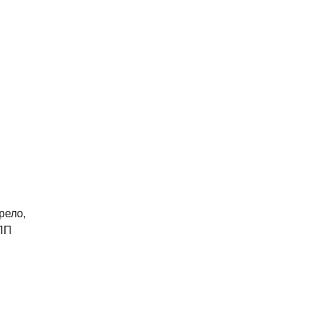
рело,
КПП