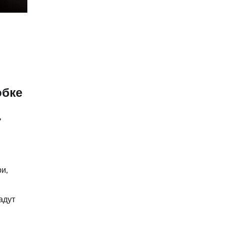
обке
ь
и,
адут