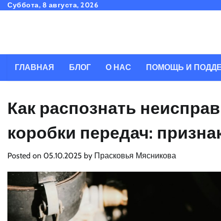
Skip
Суббота, 8 августа, 2026
to
content
ГЛАВНАЯ
БЛОГ
О НАС
ПОМОЩЬ И ПОДД
Как распознать неиспра
коробки передач: призна
Posted on
05.10.2025
by
Прасковья Мясникова