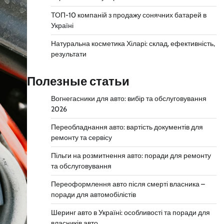
ТОП-10 компаній з продажу сонячних батарей в
Україні
Натуральна косметика Хіларі: склад, ефективність,
результати
Полезные статьи
Вогнегасники для авто: вибір та обслуговування
2026
Переобладнання авто: вартість документів для
ремонту та сервісу
Пільги на розмитнення авто: поради для ремонту
та обслуговування
Переоформлення авто після смерті власника –
поради для автомобілістів
Шеринг авто в Україні: особливості та поради для
власників авто