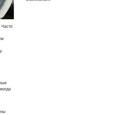
. Часто
ли
у
орые
икогда
сны