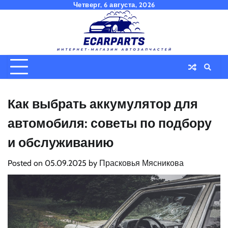
Skip
Четверг, 6 августа, 2026
to
content
Как выбрать аккумулятор для
автомобиля: советы по подбору
и обслуживанию
Posted on
05.09.2025
by
Прасковья Мясникова