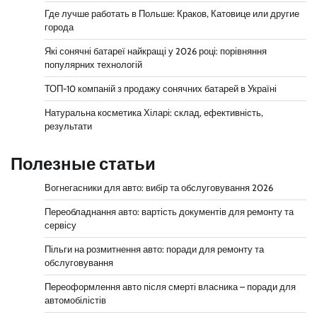
Где лучше работать в Польше: Краков, Катовице или другие
города
Які сонячні батареї найкращі у 2026 році: порівняння
популярних технологій
ТОП-10 компаній з продажу сонячних батарей в Україні
Натуральна косметика Хіларі: склад, ефективність,
результати
Полезные статьи
Вогнегасники для авто: вибір та обслуговування 2026
Переобладнання авто: вартість документів для ремонту та
сервісу
Пільги на розмитнення авто: поради для ремонту та
обслуговування
Переоформлення авто після смерті власника – поради для
автомобілістів