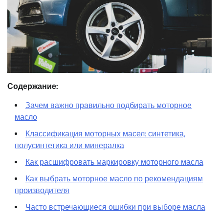
Содержание:
Зачем важно правильно подбирать моторное
масло
Классификация моторных масел: синтетика,
полусинтетика или минералка
Как расшифровать маркировку моторного масла
Как выбрать моторное масло по рекомендациям
производителя
Часто встречающиеся ошибки при выборе масла