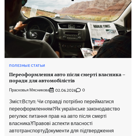
ПОЛЕЗНЫЕ СТАТЬИ
Переоформлення авто після смерті власника –
поради для автомобілістів
Прасковья Мясникова
0
02.06.2026
Зміст:Вступ: Чи справді потрібно перейматися
переоформленням?Як українське законодавство
регулює питання прав на авто після смерті
власника?Правові аспекти власності
автотранспортуДокументи для підтвердження