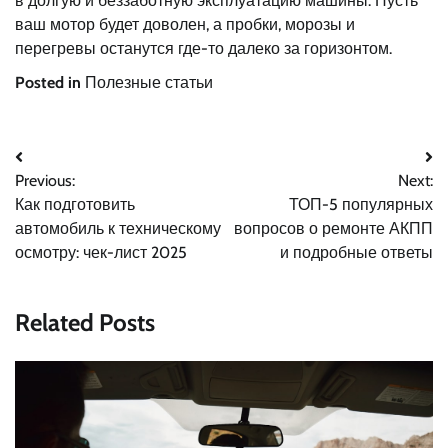
в долгую и беззаботную эксплуатацию машины. Пусть
ваш мотор будет доволен, а пробки, морозы и
перегревы останутся где-то далеко за горизонтом.
Posted in
Полезные статьи
Навигация
Previous:
Next:
по
Как подготовить
ТОП-5 популярных
записям
автомобиль к техническому
вопросов о ремонте АКПП
осмотру: чек-лист 2025
и подробные ответы
Related Posts