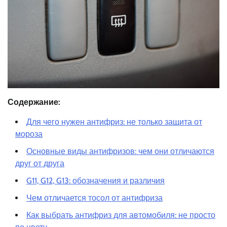
Содержание:
Для чего нужен антифриз: не только защита от
мороза
Основные виды антифризов: чем они отличаются
друг от друга
G11, G12, G13: обозначения и различия
Чем отличается тосол от антифриза
Как выбрать антифриз для автомобиля: не просто