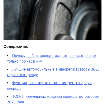
Содержание:
Почему выбор видеорегистратора – история не
только про картинку
Лучшие автомобильные видеорегистраторы 2025
года: что в тренде
Функции, на которые стоит смотреть в первую
очередь
ТОП-5 популярных моделей видеорегистраторов
2025 года