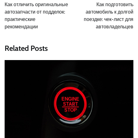
по
Как отличить оригинальные
Как подготовить
записям
автозапчасти от подделок:
автомобиль к долгой
практические
поездке: чек-лист для
рекомендации
автовладельцев
Related Posts