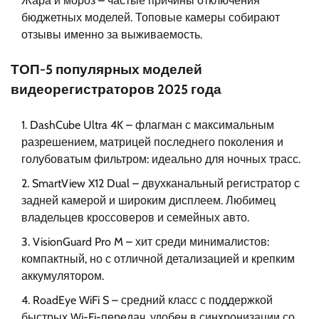
Жара и мороз – частые причины отключения
бюджетных моделей. Топовые камеры собирают
отзывы именно за выживаемость.
ТОП-5 популярных моделей
видеорегистраторов 2025 года
DashCube Ultra 4K – флагман с максимальным
разрешением, матрицей последнего поколения и
голубоватым фильтром: идеально для ночных трасс.
SmartView X12 Dual – двухканальный регистратор с
задней камерой и широким дисплеем. Любимец
владельцев кроссоверов и семейных авто.
VisionGuard Pro M – хит среди минималистов:
компактный, но с отличной детализацией и крепким
аккумулятором.
RoadEye WiFi S – средний класс с поддержкой
быстрых Wi-Fi-передач, удобен в синхронизации со