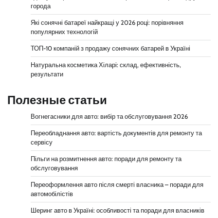
города
Які сонячні батареї найкращі у 2026 році: порівняння
популярних технологій
ТОП-10 компаній з продажу сонячних батарей в Україні
Натуральна косметика Хіларі: склад, ефективність,
результати
Полезные статьи
Вогнегасники для авто: вибір та обслуговування 2026
Переобладнання авто: вартість документів для ремонту та
сервісу
Пільги на розмитнення авто: поради для ремонту та
обслуговування
Переоформлення авто після смерті власника – поради для
автомобілістів
Шеринг авто в Україні: особливості та поради для власників