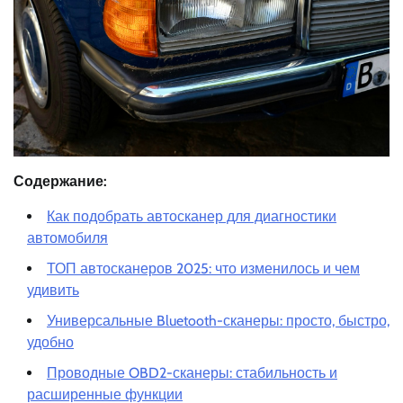
Содержание:
Как подобрать автосканер для диагностики
автомобиля
ТОП автосканеров 2025: что изменилось и чем
удивить
Универсальные Bluetooth-сканеры: просто, быстро,
удобно
Проводные OBD2-сканеры: стабильность и
расширенные функции