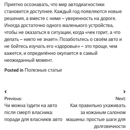
Приятно осознавать, что мир автодиагностики
становится доступнее. Каждый год появляются новые
решения, а вместе с ними – уверенность на дороге.
Иногда достаточно одного маленького устройства,
чтобы не оказаться в ситуации, когда «чек горит, а что
делать – никто не знает». Позаботьтесь о своём авто и
не бойтесь изучать его «здоровье» – это проще, чем
кажется, и определённо окупается в самый
неожиданный момент.
Posted in
Полезные статьи
Навигация
Previous:
Next:
по
Чи можна їздити на авто
Как правильно ухаживать
записям
після смерті власника:
за кожаным салоном
поради для власників авто
машины: простые шаги для
долговечности