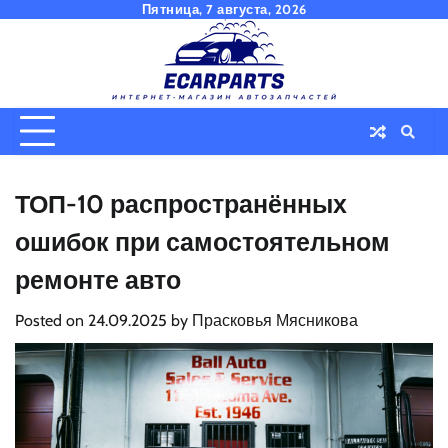
Skip
Пятница, 7 августа, 2026
to
content
ТОП-10 распространённых
ошибок при самостоятельном
ремонте авто
Posted on
24.09.2025
by
Прасковья Мясникова