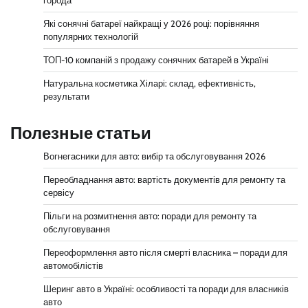
города
Які сонячні батареї найкращі у 2026 році: порівняння
популярних технологій
ТОП-10 компаній з продажу сонячних батарей в Україні
Натуральна косметика Хіларі: склад, ефективність,
результати
Полезные статьи
Вогнегасники для авто: вибір та обслуговування 2026
Переобладнання авто: вартість документів для ремонту та
сервісу
Пільги на розмитнення авто: поради для ремонту та
обслуговування
Переоформлення авто після смерті власника – поради для
автомобілістів
Шеринг авто в Україні: особливості та поради для власників
авто