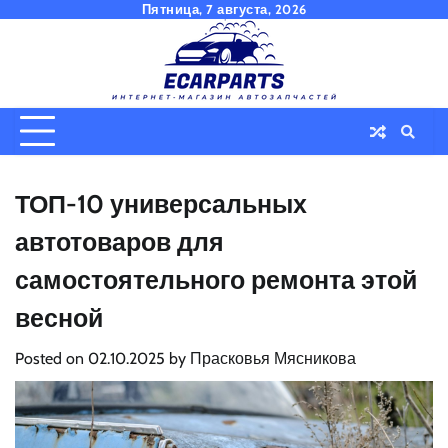
Skip
Пятница, 7 августа, 2026
to
content
ТОП-10 универсальных
автотоваров для
самостоятельного ремонта этой
весной
Posted on
02.10.2025
by
Прасковья Мясникова