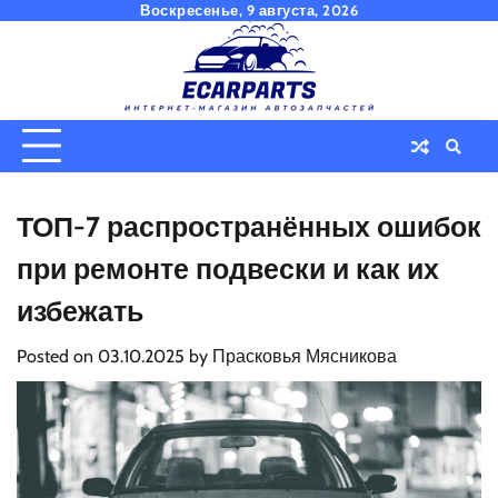
Skip
Воскресенье, 9 августа, 2026
to
content
ТОП-7 распространённых ошибок
при ремонте подвески и как их
избежать
Posted on
03.10.2025
by
Прасковья Мясникова