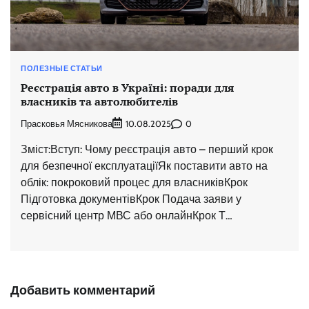
ПОЛЕЗНЫЕ СТАТЬИ
Реєстрація авто в Україні: поради для
власників та автолюбителів
Прасковья Мясникова
0
10.08.2025
Зміст:Вступ: Чому реєстрація авто – перший крок
для безпечної експлуатаціїЯк поставити авто на
облік: покроковий процес для власниківКрок
Підготовка документівКрок Подача заяви у
сервісний центр МВС або онлайнКрок Т…
Добавить комментарий