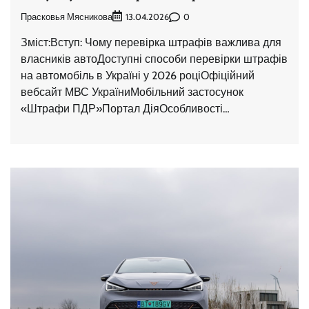
Прасковья Мясникова
0
13.04.2026
Зміст:Вступ: Чому перевірка штрафів важлива для
власників автоДоступні способи перевірки штрафів
на автомобіль в Україні у 2026 роціОфіційний
вебсайт МВС УкраїниМобільний застосунок
«Штрафи ПДР»Портал ДіяОсобливості…