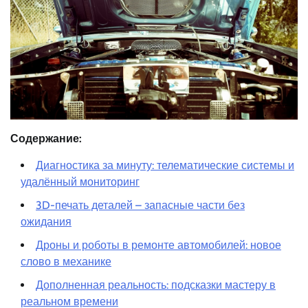
Содержание:
Диагностика за минуту: телематические системы и
удалённый мониторинг
3D-печать деталей – запасные части без
ожидания
Дроны и роботы в ремонте автомобилей: новое
слово в механике
Дополненная реальность: подсказки мастеру в
реальном времени