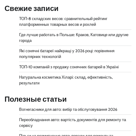
Свежие записи
ТОП-8 складских весов: сравнительный рейтинг
платформенных товарных весов и рохлей
Где лучше работать в Польше: Краков, Катовице или другие
города
Які сонячні батареї найкращі у 2026 році: порівняння
популярних технологій
ТОП-10 компаній з продажу сонячних батарей в Україні
Натуральна косметика Хіларі: склад, ефективність,
результати
Полезные статьи
Вогнегасники для авто: вибір та обслуговування 2026
Переобладнання авто: вартість документів для ремонту та
сервісу
Пільги на розмитнення авто: поради для ремонту та