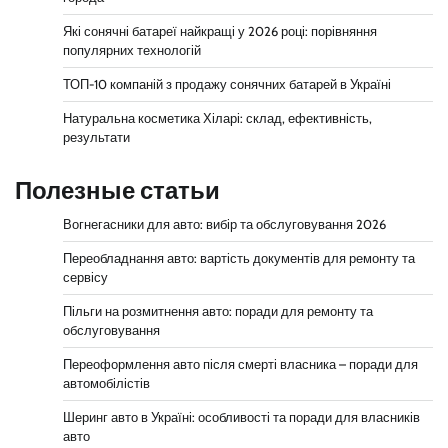
Які сонячні батареї найкращі у 2026 році: порівняння
популярних технологій
ТОП-10 компаній з продажу сонячних батарей в Україні
Натуральна косметика Хіларі: склад, ефективність,
результати
Полезные статьи
Вогнегасники для авто: вибір та обслуговування 2026
Переобладнання авто: вартість документів для ремонту та
сервісу
Пільги на розмитнення авто: поради для ремонту та
обслуговування
Переоформлення авто після смерті власника – поради для
автомобілістів
Шеринг авто в Україні: особливості та поради для власників
авто