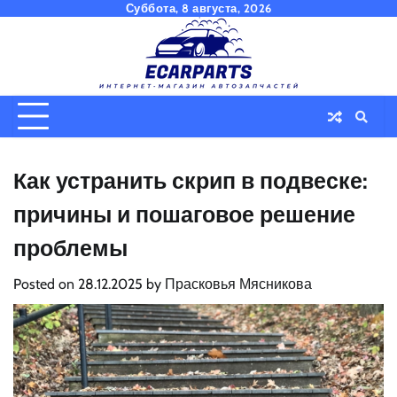
Skip
Суббота, 8 августа, 2026
to
content
Как устранить скрип в подвеске:
причины и пошаговое решение
проблемы
Posted on
28.12.2025
by
Прасковья Мясникова