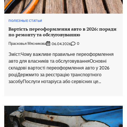
ПОЛЕЗНЫЕ СТАТЬИ
Вартість переоформлення авто в 2026: поради
по ремонту та обслуговуванню
Прасковья Мясникова
0
06.04.2026
Зміст:Чому важливе правильне переоформлення
авто для власників та обслуговуванняОсновні
складові вартості переоформлення авто у 2026
роціДержмито за реєстрацію транспортного
засобуПослуги нотаріуса або сервісних це…