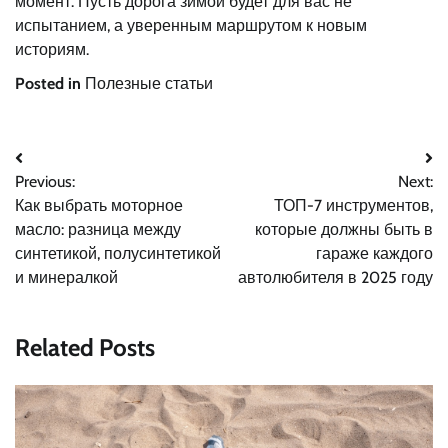
момент. Пусть дорога зимой будет для вас не
испытанием, а уверенным маршрутом к новым
историям.
Posted in
Полезные статьи
Навигация
Previous:
Next:
по
Как выбрать моторное
ТОП-7 инструментов,
записям
масло: разница между
которые должны быть в
синтетикой, полусинтетикой
гараже каждого
и минералкой
автолюбителя в 2025 году
Related Posts