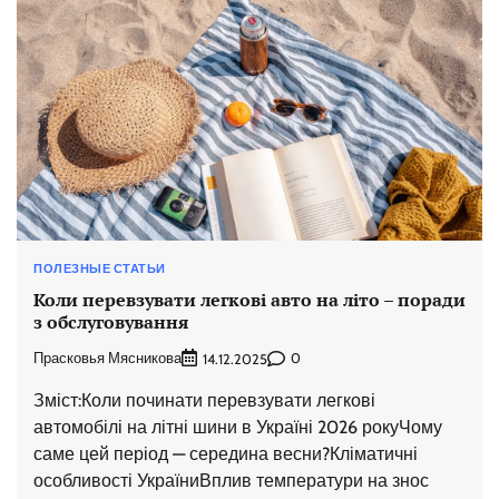
ПОЛЕЗНЫЕ СТАТЬИ
Коли перевзувати легкові авто на літо – поради
з обслуговування
Прасковья Мясникова
0
14.12.2025
Зміст:Коли починати перевзувати легкові
автомобілі на літні шини в Україні 2026 рокуЧому
саме цей період — середина весни?Кліматичні
особливості УкраїниВплив температури на знос