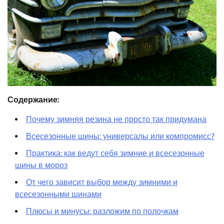
Содержание:
Почему зимняя резина не просто так придумана
Всесезонные шины: универсалы или компромисс?
Практика: как ведут себя зимние и всесезонные
шины в мороз
От чего зависит выбор между зимними и
всесезонными шинами
Плюсы и минусы: разложим по полочкам