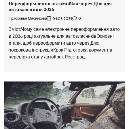
Переоформлення автомобіля через Дію для
автовласників 2026
Прасковья Мясникова
0
04.08.2025
Зміст:Чому саме електронне переоформлення авто
в 2026 році актуальне для автовласниківОсновні
етапи, щоб переоформити авто через Дію:
покрокова інструкціяКрок Підготовка документів і
перевірка стану автоКрок Реєстрац…