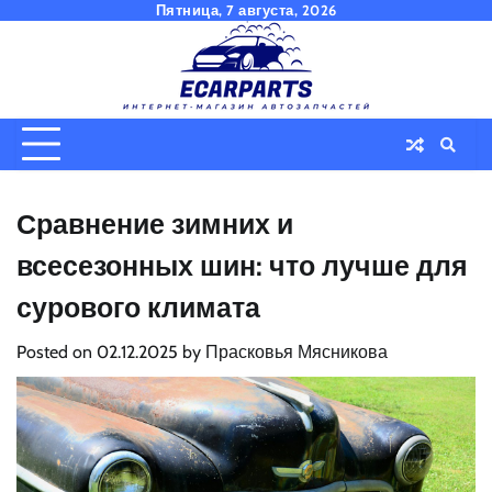
Skip
Пятница, 7 августа, 2026
to
content
Сравнение зимних и
всесезонных шин: что лучше для
сурового климата
Posted on
02.12.2025
by
Прасковья Мясникова