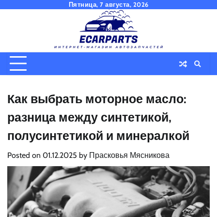
Skip
Пятница, 7 августа, 2026
to
content
Как выбрать моторное масло:
разница между синтетикой,
полусинтетикой и минералкой
Posted on
01.12.2025
by
Прасковья Мясникова