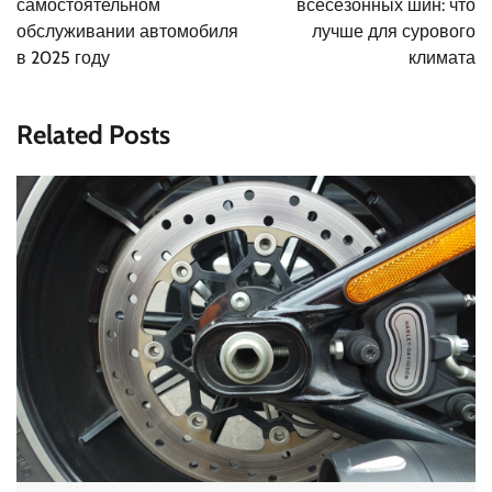
записям
самостоятельном
всесезонных шин: что
обслуживании автомобиля
лучше для сурового
в 2025 году
климата
Related Posts